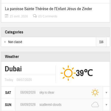
La paroisse Sainte Thérèse de l’Enfant Jésus de Zinder
15 avril, 2026
(0) Comments
Categories
Non classé
116
Weather
Dubai
39℃
Today
08/07/2026
08/08/2026
sky is clear
SAT
08/09/2026
scattered clouds
SUN