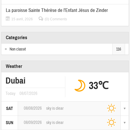
La paroisse Sainte Thérèse de l’Enfant Jésus de Zinder
15 avril, 2026
(0) Comments
Categories
Non classé
116
Weather
Dubai
33℃
Today
08/07/2026
08/08/2026
sky is clear
SAT
08/09/2026
sky is clear
SUN