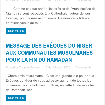
Posted by
Thomas Codjovi
|
Date: 12 avril, 2025
|
0 comments
Comme chaque année, les prêtres de l’Archidiocèse de
Niamey se sont retrouvés à la Cathédrale, autour de leur
Evêque, pour la messe chrismale. De nombreux fidèles
chrétiens venus de tout ...
Read more
MESSAGE DES EVÊQUES DU NIGER
AUX COMMUNAUTES MUSULMANES
POUR LA FIN DU RAMADAN
Posted by
Thomas Codjovi
|
Date: 08 avril, 2025
|
0 comments
Chers amis musulmans, C’est une grande joie pour nous,
Evêques du Niger de vous adresser au nom de toutes les
communautés catholiques du Niger, en cette fin du mois béni
de Ramadan, nos ...
Read more