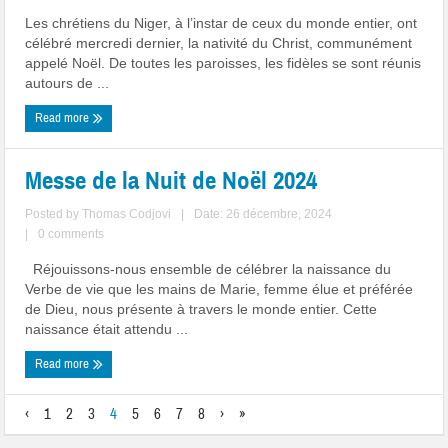
Les chrétiens du Niger, à l’instar de ceux du monde entier, ont
célébré mercredi dernier, la nativité du Christ, communément
appelé Noël. De toutes les paroisses, les fidèles se sont réunis
autours de ...
Read more
Messe de la Nuit de Noël 2024
Posted by
Thomas Codjovi
|
Date: 26 décembre, 2024
|
0 comments
Réjouissons-nous ensemble de célébrer la naissance du
Verbe de vie que les mains de Marie, femme élue et préférée
de Dieu, nous présente à travers le monde entier. Cette
naissance était attendu ...
Read more
‹
1
2
3
4
5
6
7
8
›
»